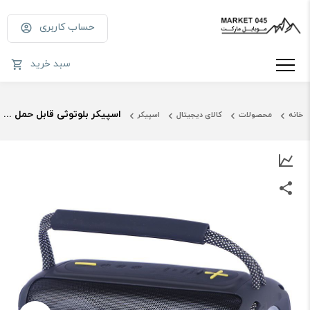
حساب کاربری
سبد خرید
اسپیکر بلوتوثی قابل حمل YOSHITA مدل YS-006 با نورپردازی RGB و باتری 4000 میلی آمپر
خانه
محصولات
کالای دیجیتال
اسپیکر