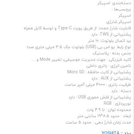
دسته‌بندی: اسپیکر
برچسب‌ها :
اسپیکر
اسپیکر شارژی
قابلیت شارژ مجدد: از طریق پورت Type-C و توسط کابل همراه
پشتیبانی از TWS: دارد
برد اتصال بلوتوث: 10 متر
نوع رابط: یو اس بی (USB) بلوتوث جک 3.5 میلی‌ متری صدا
جنس بدنه : پلاستیک
کلید فیزیکی : جهت مدیریت موسیقی، تغییر Mode و …
تامین انرژی : باتری داخلی
پشتیبانی از کارت حافظه : Micro SD
پشتیبانی از AUX : دارد
ظرفیت باتری : 4000 میلی آمپر ساعت
دسته : دارد
پشتیبانی از فلش مموری USB : دارد
نورپردازی : RGB
محدوده توان : تا 4.9 وات
ابعاد : حدود 8.5*19 سانتی متر
مدت زمان شارژ دهی : حدود 5 ساعت
برند ::
YOSHITA