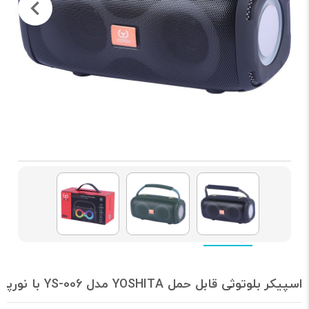
اسپیکر بلوتوثی قابل حمل YOSHITA مدل YS-006 با نورپردازی RGB و باتری 4000 میلی آمپر