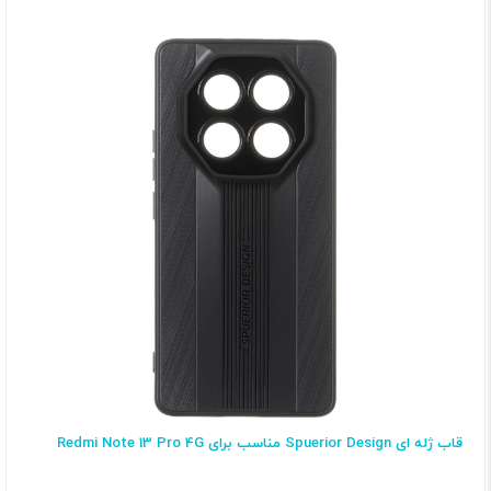
قاب ژله ای Spuerior Design مناسب برای Redmi Note 13 Pro 4G