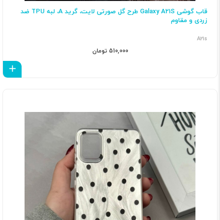
قاب گوشی Galaxy A21S طرح گل صورتی لایت، گرید A، لبه TPU ضد
زردی و مقاوم
A21s
510,000 تومان
اف