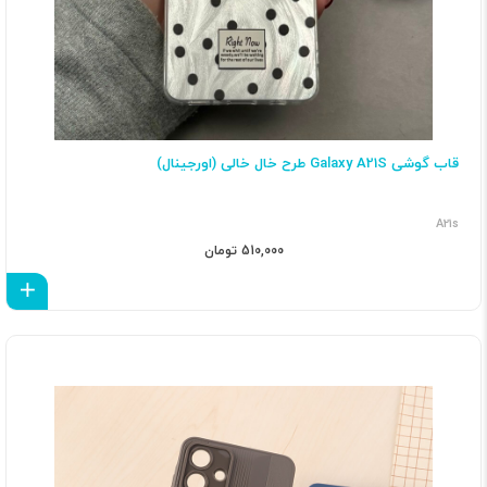
قاب گوشی Galaxy A21S طرح خال خالی (اورجینال)
A21s
510,000 تومان
اف