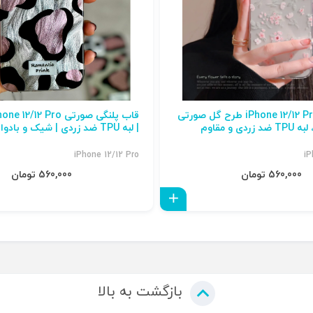
قاب گوشی iPhone 12/12 Pro طرح گل صورتی
| لبه TPU ضد زردی | شیک و بادوام
iPhone 12/12 Pro
iP
560,000 تومان
560,000 تومان
افزودن به سبد
بازگشت به بالا