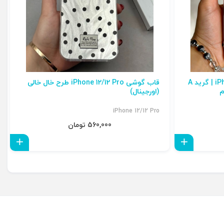
قاب پلنگی صورتی iPhone 12/12 Pro | گرید A
قاب گوشی iPhone 12/12 Pro طرح خال خالی
(اورجینال)
iPhone 12/12 Pro
560,000 تومان
افزودن به سبد
افزو