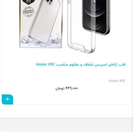
قاب ژله‌ای اسپیس شفاف و مقاوم مناسب Honor X9C
Honor X9C
449,000 تومان
اف