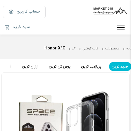
حساب کاربری
سبد خرید
Honor X9C
انه
محصولات
قاب گوشی
آنر
جدید ترین
پربازدید ترین
پرفروش ترین
ارزان ترین
گران تر