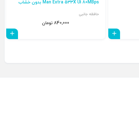
Man Extra 533X U1 80MBps بدون خشاب
حافظه جانبی
840,000 تومان
افزودن به سبد
افزو