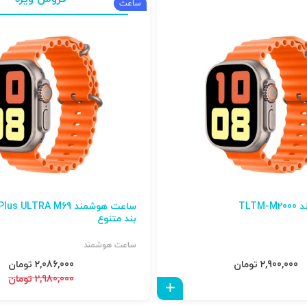
ساعت
TLT
بند متنوع
ساعت هوشمند
2,900,000 تومان
2,086,000 تومان
2,980,000 تومان
افزودن به سبد