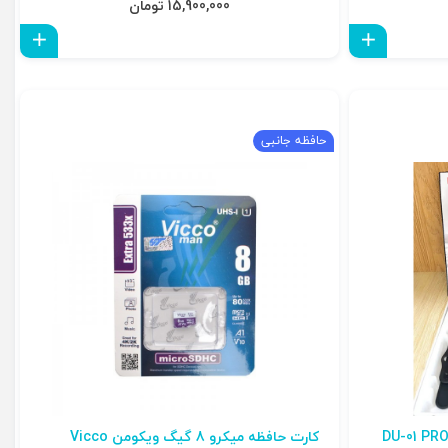
15,900,000 تومان
افزودن به سبد
افزو
حافظه جانبی
کارت حافظه میکرو 8 گیگ ویکومن Vicco