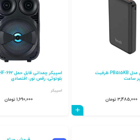
پاوربانک بودی مدل PB515KB ظرفیت
بلوتوثی، رقص نور، اقتصادی
اسپیکر
3,485,000 تومان
1,690,000 تومان
افزودن به سبد
فروش ویژه