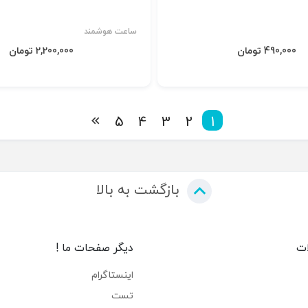
ساعت هوشمند
490,000 تومان
2,200,000 تومان
5
4
3
2
1
بازگشت به بالا
ات
دیگر صفحات ما !
اینستاگرام
تست