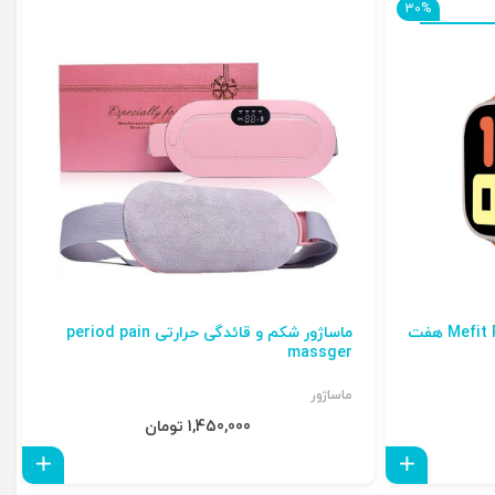
30%
ساعت هوشمند Mefit Plus ULTRA M69 هفت
ماساژور شکم و قائدگی حرارتی period pain
massger
ماساژور
1,450,000 تومان
افزودن به سبد
افزو