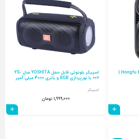
اسپیکر چمدانی قابل حمل Hongfu HF-662 |
اسپیکر بلوتوثی قابل حمل YOSHITA مدل YS-
006 با نورپردازی RGB و باتری 4000 میلی آمپر
اسپیکر
1,999,000 تومان
افزودن به سبد
افزو