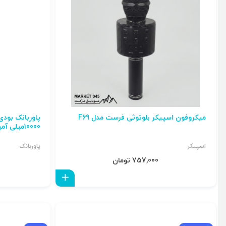
میکروفون اسپیکر بلوتوثی فرست مدل F69
10000میلی آمپر ساعت
اسپیکر
پاوربانک
757,000 تومان
افزودن به سبد