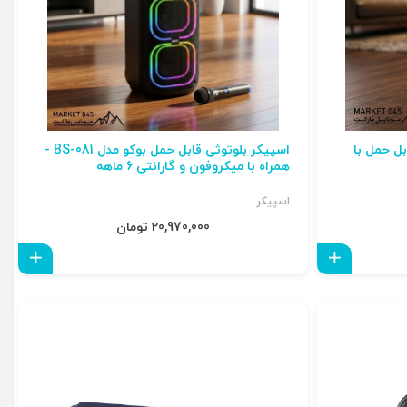
ثی بوکو BS-088 | قابل حمل با
اسپیکر بلوتوثی قابل حمل بوکو مدل BS-081 -
همراه با میکروفون و گارانتی 6 ماهه
اسپیکر
20,970,000 تومان
افزودن به سبد
افزو