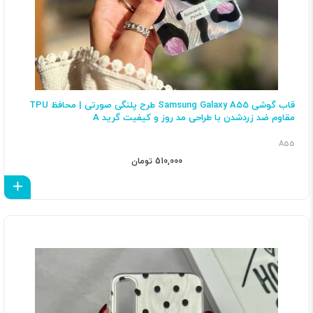
قاب گوشی Samsung Galaxy A55 طرح پلنگی صورتی | محافظ TPU
مقاوم ضد زردشدن با طراحی مد روز و کیفیت گرید A
A55
510,000 تومان
اف