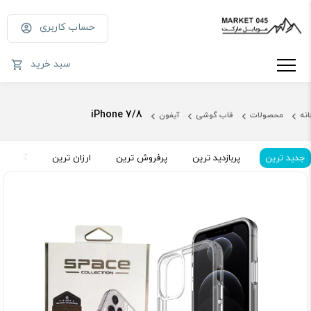
حساب کاربری
سبد خرید
iPhone 7/8
انه
محصولات
قاب گوشی
آیفون
جدید ترین
پربازدید ترین
پرفروش ترین
ارزان ترین
گران تر