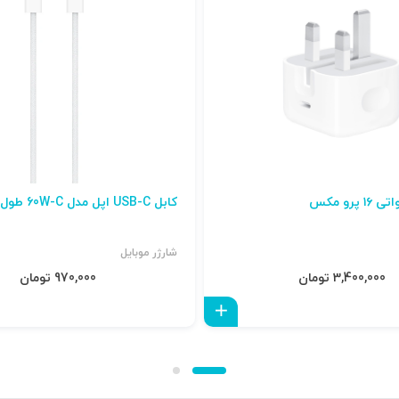
کابل USB-C اپل مدل 60W-C طول 1 متر
شارژر موبایل
3,400,000 تومان
970,000 تومان
افزودن به سبد