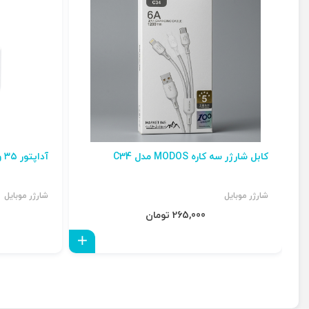
کابل شارژر سه کاره MODOS مدل C34
آداپتور ۳۵ واتی ۱۶ پرو مکس
شارژر موبایل
شارژر موبایل
265,000 تومان
افزودن به سبد