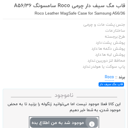
قاب مگ سیف دار چرمی Roco سامسونگ A56/36
Roco Leather MagSafe Case for Samsung A56/36
جنس:پشت مات و چرمی
ساختار:مات
طرح:برجسته
پوشش پشت:دارد
پوشش دکمه ها:دارد
پوشش لبه ها:دارد
محافظ لنز دوربین:ندارد
پاپ سوکت یا هولدر:ندارد
برند ::
Roco
قاب مگ سیف دار
ناموجود
این کالا فعلا موجود نیست اما می‌توانید زنگوله را بزنید تا به محض
موجود شدن، به شما خبر دهیم
موجود شد به من اطلاع بده