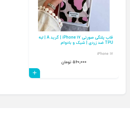
قاب پلنگی صورتی iPhone 17 | گرید A | لبه
TPU ضد زردی | شیک و بادوام
iPhone 17
560,000 تومان
افزودن به سبد