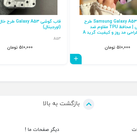
قاب گوشی Samsung Galaxy A53 طرح
قاب گوشی Galaxy A53 
پلنگی صورتی | محافظ TPU مقاوم ضد
(اورجینال)
راحی مد روز و کیفیت گرید A
A53
510,000 تومان
510,000 تومان
افزودن به سبد
بازگشت به بالا
ات
دیگر صفحات ما !