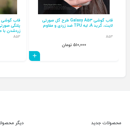
قاب گوشی Galaxy A53 طرح گل صورتی
لایت، گرید A، لبه TPU ضد زردی و مقاوم
زردشدن با ط
A53
A53
510,000 تومان
افزودن به سبد
محصولات جدید
دیگر محصول