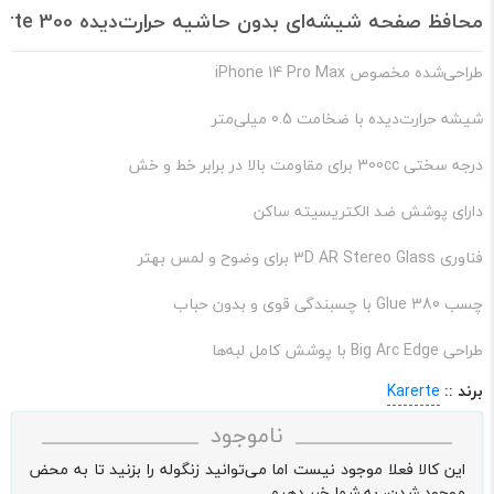
محافظ صفحه شیشه‌ای بدون حاشیه حرارت‌دیده Karerte 300 مدل Big Arc Edge مناسب آیفون 14 پرو مکس
طراحی‌شده مخصوص iPhone 14 Pro Max
شیشه حرارت‌دیده با ضخامت 0.5 میلی‌متر
درجه سختی 300cc برای مقاومت بالا در برابر خط و خش
دارای پوشش ضد الکتریسیته ساکن
فناوری 3D AR Stereo Glass برای وضوح و لمس بهتر
چسب 380 Glue با چسبندگی قوی و بدون حباب
طراحی Big Arc Edge با پوشش کامل لبه‌ها
برند ::
Karerte
ناموجود
این کالا فعلا موجود نیست اما می‌توانید زنگوله را بزنید تا به محض
موجود شدن، به شما خبر دهیم