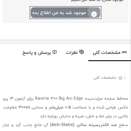
موجود شد به من اطلاع بده
مشخصات کلی
نظرات
پرسش و پاسخ
مشخصات کلی
محافظ صفحه حرارت‌دیده Karerte 300 Big Arc Edge برای آیفون 14 پرو
مکس طراحی شده و با ضخامت
0.5 میلی‌متر
و سختی
300cc
مقاومت
بالایی در برابر خط و خش، ضربه و سایش روزمره دارد.
سطح
ضد الکتریسیته ساکن (Anti-Static)
آن مانع جذب گرد و غبار